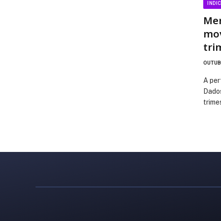
INDI
Mer
mov
tri
OUTUBR
A per
Dados
trime