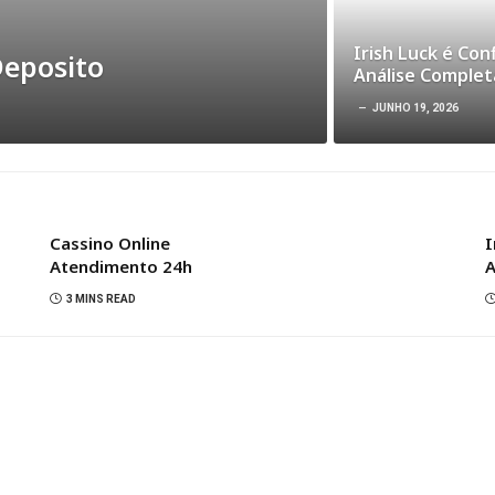
Irish Luck é Con
Deposito
Análise Complet
JUNHO 19, 2026
Cassino Online
I
Atendimento 24h
A
3 MINS READ