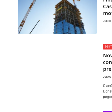
Cas
mot
JULHO 
DES
Nov
con
pre
JULHO 
O anú
Donal
pego