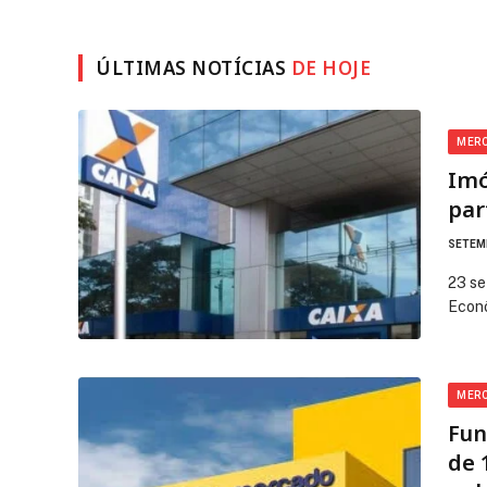
ÚLTIMAS NOTÍCIAS
DE HOJE
MER
Imó
par
SETEMB
23 se
Econô
MER
Fun
de 