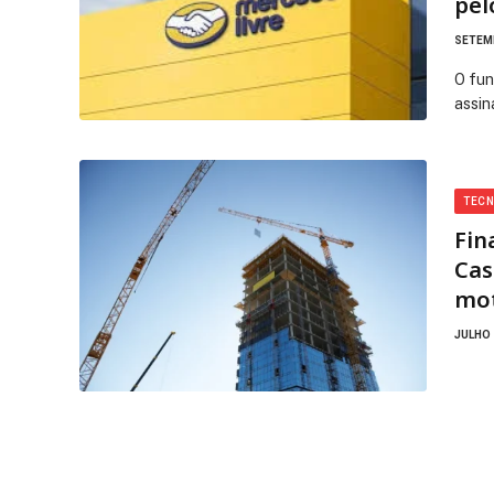
pel
SETEMB
O fun
assin
TECN
Fin
Cas
mot
JULHO 